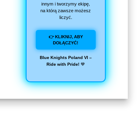
innym i tworzymy ekipę,
na którą zawsze możesz
liczyć.
👉 KLIKNIJ, ABY
DOŁĄCZYĆ!
Blue Knights Poland VI –
Ride with Pride!
💙