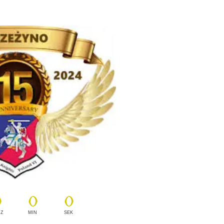
0
0
0
Z
MIN
SEK