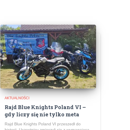
AKTUALNOŚCI
Rajd Blue Knights Poland VI –
gdy liczy się nie tylko meta
Rajd Blue Knights Poland VI przeszedł do
historii. Uczestnicy zmierzyli się z wymagającą