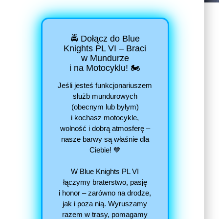
🚔 Dołącz do Blue
Knights PL VI – Braci
w Mundurze
i na Motocyklu! 🏍️
Jeśli jesteś funkcjonariuszem
służb mundurowych
(obecnym lub byłym)
i kochasz motocykle,
wolność i dobrą atmosferę –
nasze barwy są właśnie dla
Ciebie! 💙
W Blue Knights PL VI
łączymy braterstwo, pasję
i honor – zarówno na drodze,
jak i poza nią. Wyruszamy
razem w trasy, pomagamy